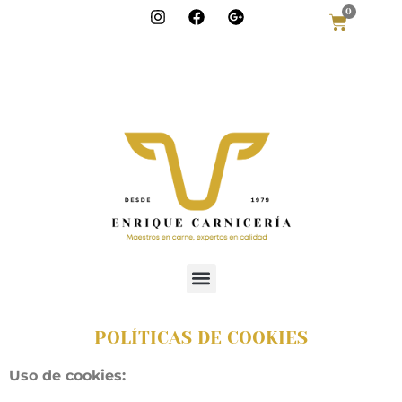
0
info@enriquecar
niceria.com
986 322 613
685 97 51 50
Lugar Torre, 19,
Bueu,
Pontevedra
POLÍTICAS DE COOKIES
Uso de cookies: