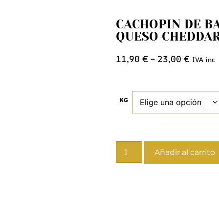
CACHOPIN DE B
QUESO CHEDDA
11,90
€
–
23,00
€
IVA inc
KG
Añadir al carrito