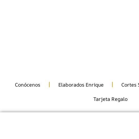
info@enriquecarniceria.com
986 322 613
685 97 51 50
Conócenos
Elaborados Enrique
Cortes 
Tarjeta Regalo