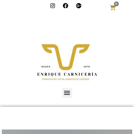
0
info@enriquecar
niceria.com
986 322 613
685 97 51 50
Lugar Torre, 19,
Bueu,
Pontevedra