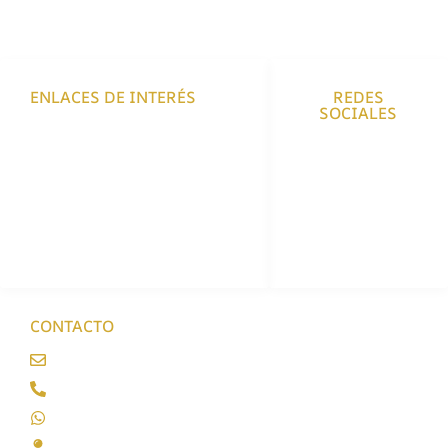
ENLACES DE INTERÉS
REDES
SOCIALES
Envíos y Devoluciones
Políticas de Privacidad
Políticas de Cookies
Aviso Legal
Accesibilidad
CONTACTO
info@enriquecarniceria.com
986 322 613
685 97 51 50
Lugar Torre, 19, Bueu, Pontevedra