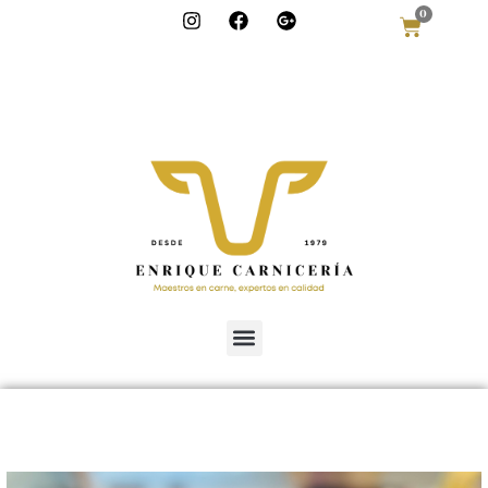
0
info@enriquecar
niceria.com
986 322 613
685 97 51 50
Lugar Torre, 19,
Bueu,
Pontevedra