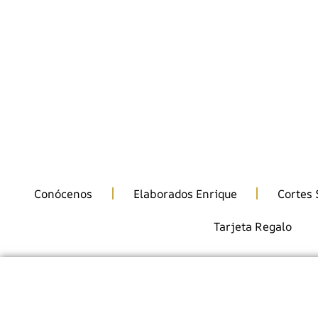
info@enriquecarniceria.com
986 322 613
685 97 51 50
Conócenos
Elaborados Enrique
Cortes 
Tarjeta Regalo