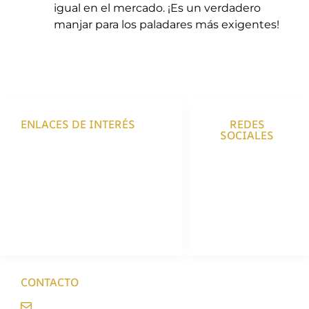
igual en el mercado. ¡Es un verdadero
manjar para los paladares más exigentes!
ENLACES DE INTERÉS
REDES
SOCIALES
Envíos y Devoluciones
Políticas de Privacidad
Políticas de Cookies
Aviso Legal
Accesibilidad
CONTACTO
info@enriquecarniceria.com