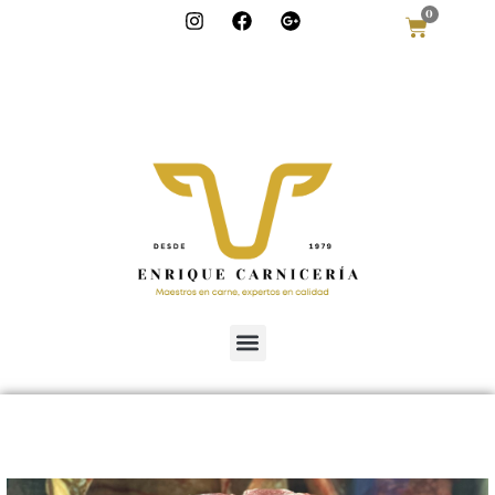
0
info@enriquecar
niceria.com
986 322 613
685 97 51 50
Lugar Torre, 19,
Bueu,
Pontevedra